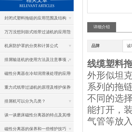
相关文章
RELEVANT ARTICLES
封闭式塑料拖链的应用范围及结构
详细介绍
万万没想到鼓式纸带过滤机的应用范
围及优势那么多
机床防护罩的分类和计算公式
品牌
诚
排屑输送机的使用方法及注意事项，
线缆塑料
外形似坦
快来看看吧！
磁性分离器在冷却润滑液处理的应用
系列的拖
重力式纸带过滤机的原理及维护保养
不同的选
排屑机可以分为几类？
能打开，
谈一谈磨床磁性分离器的特点及其维
气管等放
护与保养
磁性分离器的保养和一些维护技巧