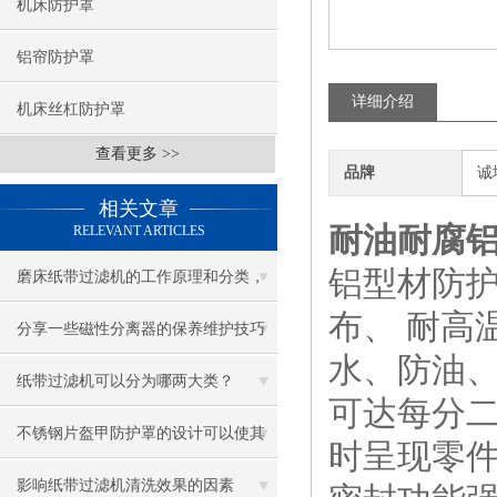
机床防护罩
铝帘防护罩
详细介绍
机床丝杠防护罩
查看更多 >>
品牌
诚
相关文章
耐油耐腐
RELEVANT ARTICLES
铝型材防
磨床纸带过滤机的工作原理和分类，
布、 耐高
真的很全！
分享一些磁性分离器的保养维护技巧
水、防油
纸带过滤机可以分为哪两大类？
可达每分
不锈钢片盔甲防护罩的设计可以使其
时呈现零
能经受撞击和炽热碎片引起的高温
影响纸带过滤机清洗效果的因素