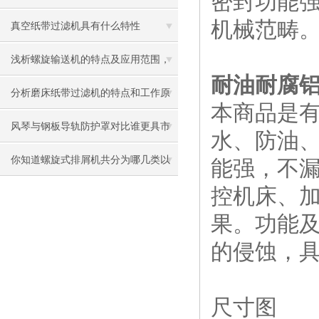
密封功能
机械范畴
真空纸带过滤机具有什么特性
浅析螺旋输送机的特点及应用范围，
耐油耐腐
值得收藏哦
分析磨床纸带过滤机的特点和工作原
本商品是
理
风琴与钢板导轨防护罩对比谁更具市
水、防油
场竞争力
你知道螺旋式排屑机共分为哪几类以
能强，不漏
控机床、
及如何正确使用？
果。功能
的侵蚀，
尺寸图