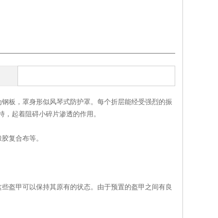
为钢板，罩身形似风琴式防护罩。每个折层能经受强烈的振
支持，起着阻碍小碎片渗透的作用。
橡胶复合布等。
这些盔甲可以保持其原有的状态。由于预置的盔甲之间有良
量的灰尘，砂末，铁屑等。