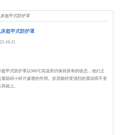
机床盔甲式防护罩
机床盔甲式防护罩
-10-21
床盔甲式防护罩以900℃高温而仍保持原有的状态，他们之
起着阻碍小碎片渗透的作用。折层能经受强烈的震动而不变
在风箱上。