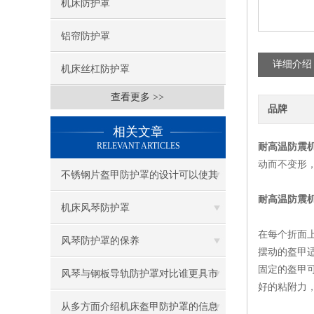
机床防护罩
铝帘防护罩
详细介绍
机床丝杠防护罩
查看更多 >>
品牌
相关文章
RELEVANT ARTICLES
耐高温防震
动而不变形
不锈钢片盔甲防护罩的设计可以使其
耐高温防震
能经受撞击和炽热碎片引起的高温
机床风琴防护罩
在每个折面
风琴防护罩的保养
摆动的盔甲
固定的盔甲
风琴与钢板导轨防护罩对比谁更具市
好的
场竞争力
从多方面介绍机床盔甲防护罩的信息