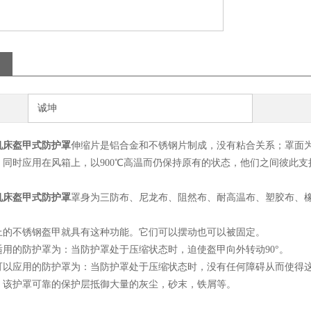
诚坤
机床盔甲式防护罩
伸缩片是铝合金和不锈钢片制成，没有粘合关系；罩面
，同时应用在风箱上，以900℃高温而仍保持原有的状态，他们之间彼此
机床盔甲式防护罩
罩身为三防布、尼龙布、阻然布、耐高温布、塑胶布、
上的不锈钢盔甲就具有这种功能。它们可以摆动也可以被固定。
适用的防护罩为：当防护罩处于压缩状态时，迫使盔甲向外转动90°。
可以应用的防护罩为：当防护罩处于压缩状态时，没有任何障碍从而使得
粘附力，该护罩可靠的保护层抵御大