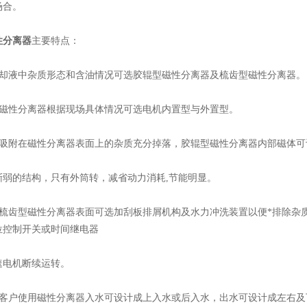
场合。
性分离器
主要特点：
液中杂质形态和含油情况可选胶辊型磁性分离器及梳齿型磁性分离器。
性分离器根据现场具体情况可选电机内置型与外置型。
附在磁性分离器表面上的杂质充分掉落，胶辊型磁性分离器内部磁体可
的结构，只有外筒转，减省动力消耗,节能明显。
齿型磁性分离器表面可选加刮板排屑机构及水力冲洗装置以便*排除杂质
位控制开关或时间继电器
电机断续运转。
户使用磁性分离器入水可设计成上入水或后入水，出水可设计成左右及