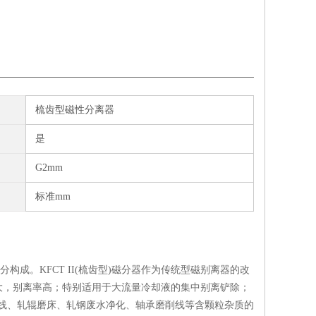
梳齿型磁性分离器
是
G2mm
标准mm
。KFCT II(梳齿型)磁分器作为传统型磁别离器的改
大，别离率高；特别适用于大流量冷却液的集中别离铲除；
装线、轧辊磨床、轧钢废水净化、轴承磨削线等含颗粒杂质的