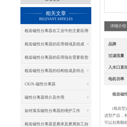
相关文章
RELEVANT ARTICLES
详细介绍
梳齿磁性分离器在工业中的主要应用
梳齿磁性分离器的应用领域及组成
品牌
过滤流量
梳齿磁性分离器的应用场合需要留意
入水口直
那些地方呢？
梳齿磁性分离器的结构组成及特点
电机功率
CKJX-磁性分离器
梳齿磁
磁性分离器简介及作用
(梳齿型)系
如何落实磁性分离器的维护工作
进型产品，
可以别离颗
梳齿磁性分离器是磨床及磨屑加工自