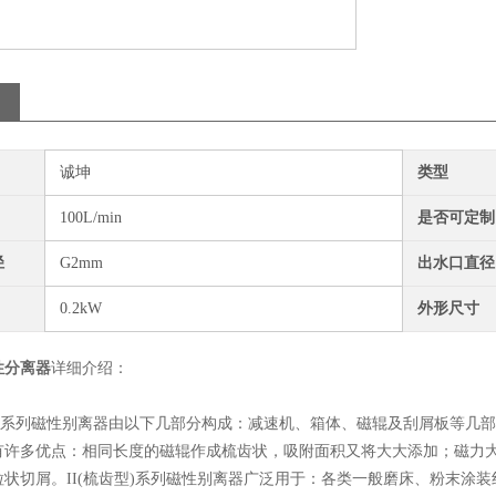
诚坤
类型
100L/min
是否可定制
径
G2mm
出水口直径
0.2kW
外形尺寸
性分离器
详细介绍：
列磁性别离器由以下几部分构成：减速机、箱体、磁辊及刮屑板等几部分构成
有许多优点：相同长度的磁辊作成梳齿状，吸附面积又将大大添加；磁力
粒状切屑。II(梳齿型)系列磁性别离器广泛用于：各类一般磨床、粉末涂