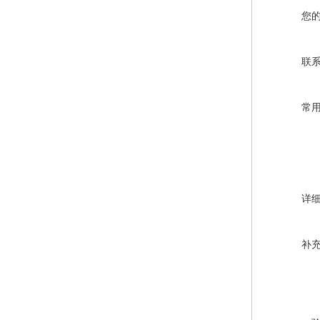
您
联
常
详
补