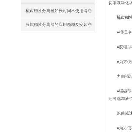
切削液净化
动线的重要附件
梳齿磁性分离器如长时间不使用请注
梳齿磁
意清理产品
胶辊磁性分离器的应用领域及安装注
●根据冷却
意事项
●胶辊型磁
●为方便吸
力由强渐弱
●强磁型梳
还可选加液
以使减速
●为方便客