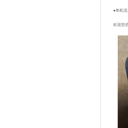
●单机流量从2
欢迎您咨