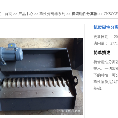
置：
首页
>>
产品中心
>>
磁性分离器系列
>>
梳齿磁性分离器
>> CKSC
梳齿磁性分
更新日期： 2025
访问量：
2771
简单描述
梳齿磁性分离
技术。一切宏
下的特性，可
磁性物质是我
基础。