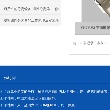
原理真的可以了解下
通用性的分离设备“磁性分离器”，你
了解多少？
浅析磁性分离器的工作原理及安装注
YHCF25L平面
意事项
共 139 条记录，当前 1 
工作时间
为了避免不必要的等待，敬请注意我们的工作时间 。以下是我们的正常
工作时间，中国大陆法定节假日除外。
工作时间：周一至周六 早8:00-晚18:00。周日休息