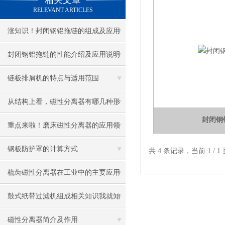
相关文章
RELEVANT ARTICLES
涨知识！封闭钢铝拖链的组成及应用
封闭钢铝拖链的性能介绍及应用说明
链板排屑机的特点与适用范围
从结构上看，磁性分离器有哪几种形
封闭钢
式？
重点来啦！磨床磁性分离器的应用领
域及特点
钢板防护罩的计算方式
共 4 条记录，当前 1 /
梳齿磁性分离器在工业中的主要应用
鼓式纸带过滤机组成相关知识我就知
道这些了
磁性分离器简介及作用