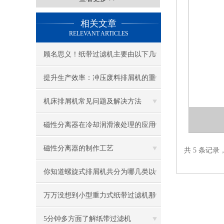
相关文章
RELEVANT ARTICLES
顾名思义！纸带过滤机主要由以下几
部分组成
提升生产效率：冲压废料排屑机的重
要性
机床排屑机常见问题及解决方法
磁性分离器在冷却润滑液处理的应用
磁性分离器的制作工艺
共 5 条记录
你知道螺旋式排屑机共分为哪几类以
及如何正确使用？
万万没想到小型重力式纸带过滤机那
么受欢迎呀！
5分钟多方面了解纸带过滤机