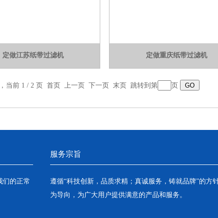
定做江苏纸带过滤机
定做重庆纸带过滤机
录，当前 1 / 2 页 首页 上一页
下一页
末页
跳转到第
页
服务宗旨
我们的正常
遵循“科技创新，品质求精；真诚服务，铸就品牌”的方
为导向，为广大用户提供满意的产品和服务。