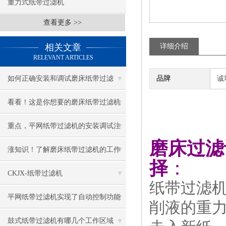
重力式纸带过滤机
查看更多 >>
相关文章
详细介绍
RELEVANT ARTICLES
如何正确安装和调试磨床纸带过滤
品牌
诚
机？
看看！这是你想要的磨床纸带过滤机
的相关介绍吗？
重点，平网纸带过滤机的安装调试注
磨床过滤
意事项
涨知识！了解磨床纸带过滤机的工作
择
：
原理及应用场合
CKJX-纸带过滤机
纸带过滤
平网纸带过滤机实现了自动控制功能
削液的重
过滤效果不错
鼓式纸带过滤机有哪几个工作区域