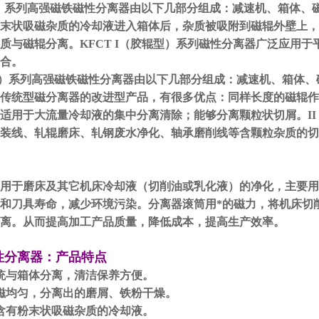
）系列高强磁铁磁性分离器由以下几部分组成：减速机、箱体、
末状吸磁杂质的冷却液进入箱体后，杂质被吸附到磁辊外壁上，再
质与磁辊分离。KFCT I（胶辊型）系列磁性分离器广泛应用
合。
型）系列高强磁铁磁性分离器由以下几部分组成：减速机、箱体、磁
传统型磁分离器的改进型产品，有很多优点：同样长度的磁辊作
适用于大流量冷却液的集中分离清除；能够分离颗粒状切屑。I
装线、轧辊磨床、轧钢废水净化、轴承磨削线等含颗粒杂质的切
用于磨床及其它机床冷却液（切削油或乳化液）的净化，主要用
和刀具寿命，减少环境污染。分离器滚筒用*的磁力，将机床切削
离。从而提高加工产品质量，降低成本，提高生产效率。
性分离器
：
产品特点
统与箱体分离，清洁保养方便。
磁均匀，分离出的磨屑、铁粉干燥。
含有粉末状吸磁杂质的冷却液。