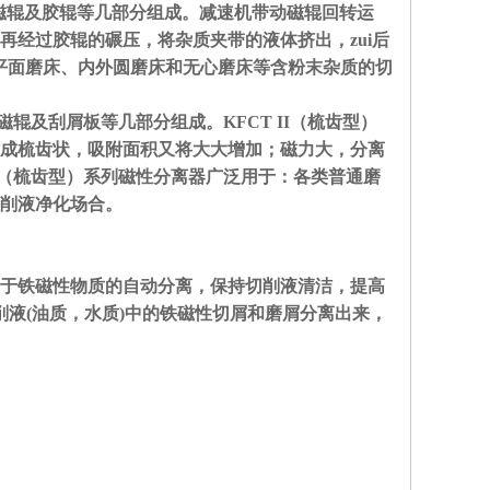
磁辊及胶辊等几部分组成。减速机带动磁辊回转运
经过胶辊的碾压，将杂质夹带的液体挤出，zui后
于平面磨床、内外圆磨床和无心磨床等含粉末杂质的切
辊及刮屑板等几部分组成。KFCT II（梳齿型）
成梳齿状，吸附面积又将大大增加；磁力大，分离
I（梳齿型）系列磁性分离器广泛用于：各类普通磨
削液净化场合。
于铁磁性物质的自动分离，保持切削液清洁，提高
液(油质，水质)中的铁磁性切屑和磨屑分离出来，