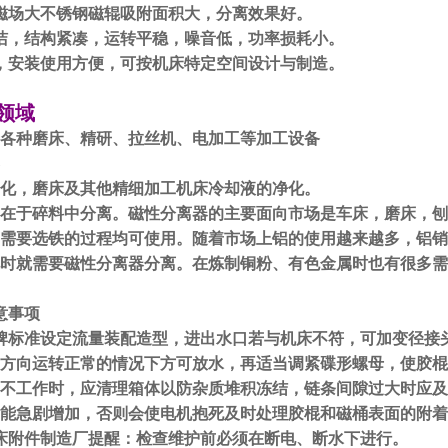
磁场大不锈钢磁辊吸附面积大，分离效果好。
洁，结构紧凑，运转平稳，噪音低，功率损耗小。
，安装使用方便，可按机床特定空间设计与制造。
领域
各种磨床、精研、拉丝机、电加工等加工设备
化，磨床及其他精细加工机床冷却液的净化。
在于碎料中分离。磁性分离器的主要面向市场是车床，磨床，刨
需要选铁的过程均可使用。随着市场上铝的使用越来越多，铝销
时就需要磁性分离器分离。在炼制铜粉、有色金属时也有很多需
意事项
牌标准设定流量装配造型，进出水口若与机床不符，可加变径接
方向运转正常的情况下方可放水，再适当调紧碟形螺母，使胶棍与
不工作时，应清理箱体以防杂质堆积冻结，链条间隙过大时应及
能急剧增加，否则会使电机抱死及时处理胶棍和磁桶表面的附着
床附件制造厂提醒：检查维护前必须在断电、断水下进行。