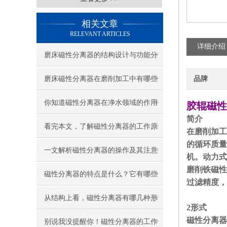
相关文章
RELEVANT ARTICLES
详细介绍
磨床磁性分离器的结构设计与功能分
析
磨床磁性分离器在磨削加工中有哪些
品牌
重要作用？
你知道磁性分离器在净水领域的作用
胶辊磁性
简介
吗？
看完本文，了解磁性分离器的工作原
在磨削加工
的循环质量
理
一文解析磁性分离器的操作及其注意
机。动力式
磨削铁磁性
事项
磁性分离器的特点是什么？它有哪些
过滤精度，
应用范围？
从结构上看，磁性分离器有哪几种形
2形式
磁性分离器
式？
别说我没提醒你！磁性分离器的工作