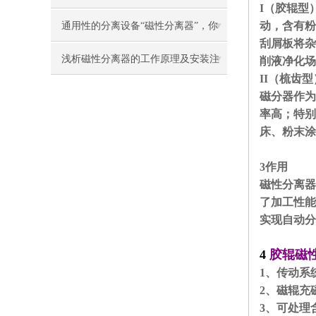
I（胶辊型
原理真的可以了解下
动，含有粉
通用性的分离设备“磁性分离器”，你
刮屑板将杂
了解多少？
浅析磁性分离器的工作原理及安装注
削液净化场
II（梳齿
意事项
磁分器作为
率高；特别
床、粉末涂
3作用
磁性分离器
了加工性能
实现自动分
4
胶辊磁
1、传动系
2、磁辊充
3、可处理