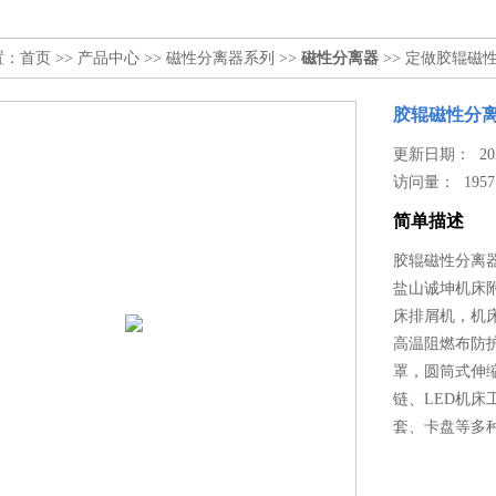
置：
首页
>>
产品中心
>>
磁性分离器系列
>>
磁性分离器
>> 定做胶辊磁
胶辊磁性分
更新日期： 2025
访问量：
1957
简单描述
胶辊磁性分离
盐山诚坤机床
床排屑机，机
高温阻燃布防
罩，圆筒式伸
链、LED机
套、卡盘等多