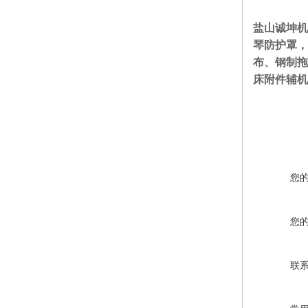
盐山诚坤机
琴防护罩，
布、钢制拖
床附件辅机
您
您
联