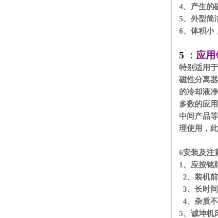
4、产生的
5、外型简
6、体积小
5
：
应用
特别适用于
磁性分离器
的冷却液净
多数的应用
中间产品等
理使用，此
6安装及注
1、应按铭
2、装机前
3、长时间
4、杂质不
5、诚坤机