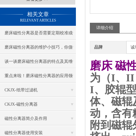
相关文章
RELEVANT ARTICLES
详细介绍
磨床磁性分离器是否需要定期校准或
调整？
磨床磁性分离器的维护小技巧，你值
品牌
诚
得收藏！
谈一谈磨床磁性分离器的特点及其维
磨床 磁
为（I、I
护与保养
重点来啦！磨床磁性分离器的应用领
I、胶辊
域及特点
CKJX-纸带过滤机
体、磁辊
CKJX-磁性分离器
动，含有
磁性分离器简介及作用
附到磁辊
磁性分离器使用安装