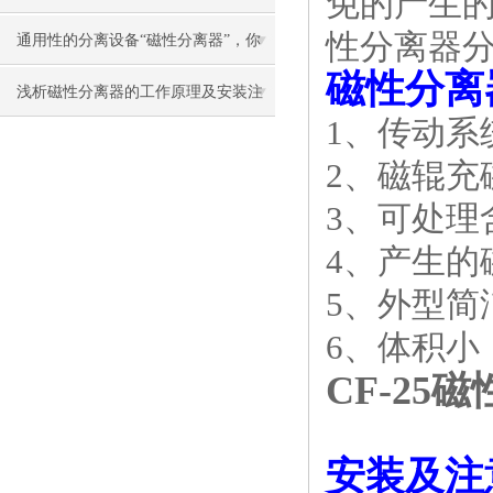
免的产生
性分离器
原理真的可以了解下
通用性的分离设备“磁性分离器”，你
磁性分离
了解多少？
浅析磁性分离器的工作原理及安装注
1、传动系
意事项
2、磁辊充
3、可处理
4、产生的
5、外型
6、体积
CF-25
安装及注