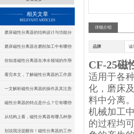
相关文章
RELEVANT ARTICLES
详细介绍
磨床磁性分离器的结构设计与功能分
析
磨床磁性分离器在磨削加工中有哪些
品牌
诚
重要作用？
你知道磁性分离器在净水领域的作用
CF-25
适用于各
吗？
看完本文，了解磁性分离器的工作原
化，磨床
理
一文解析磁性分离器的操作及其注意
料中分离
事项
磁性分离器的特点是什么？它有哪些
机械加工
应用范围？
从结构上看，磁性分离器有哪几种形
的过程均
式？
别说我没提醒你！磁性分离器的工作