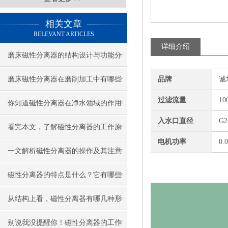
相关文章
RELEVANT ARTICLES
详细介绍
磨床磁性分离器的结构设计与功能分
析
磨床磁性分离器在磨削加工中有哪些
品牌
诚
过滤流量
10
重要作用？
你知道磁性分离器在净水领域的作用
入水口直径
G
吗？
看完本文，了解磁性分离器的工作原
电机功率
0.
理
一文解析磁性分离器的操作及其注意
事项
磁性分离器的特点是什么？它有哪些
应用范围？
从结构上看，磁性分离器有哪几种形
式？
别说我没提醒你！磁性分离器的工作