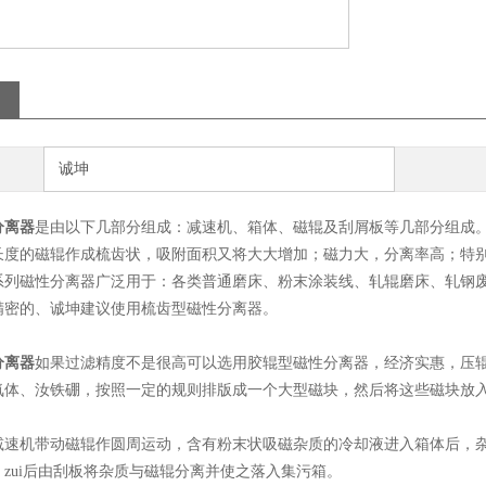
诚坤
分离器
是由以下几部分组成：减速机、箱体、磁辊及刮屑板等几部分组成。
长度的磁辊作成梳齿状，吸附面积又将大大增加；磁力大，分离率高；特
系列磁性分离器广泛用于：各类普通磨床、粉末涂装线、轧辊磨床、轧钢
精密的、诚坤建议使用梳齿型磁性分离器。
分离器
如果过滤精度不是很高可以选用胶辊型磁性分离器，经济实惠，压
氧体、汝铁硼，按照一定的规则排版成一个大型磁块，然后将这些磁块放
减速机带动磁辊作圆周运动，含有粉末状吸磁杂质的冷却液进入箱体后，
zui后由刮板将杂质与磁辊分离并使之落入集污箱。