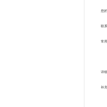
您
联
常
详
补