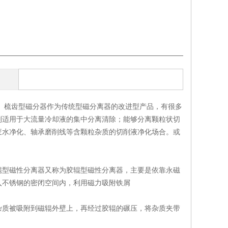
 梳齿型磁分器作为传统型磁分离器的改进型产品，有很多
别适用于大流量冷却液的集中分离清除；能够分离颗粒状切
废水净化、轴承磨削线等含颗粒杂质的切削液净化场合。或
辊型磁性分离器又称为胶辊型磁性分离器，主要是依靠永磁
入不锈钢的密闭空间内，利用磁力吸附铁屑
杂质被吸附到磁辊外壁上，再经过胶辊的碾压，将杂质夹带