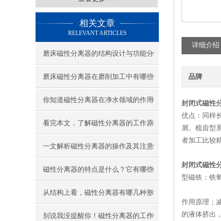
相关文章
RELEVANT ARTICLES
详细介绍
磨床磁性分离器的结构设计与功能分
析
磨床磁性分离器在磨削加工中有哪些
品牌
重要作用？
你知道磁性分离器在净水领域的作用
封闭式磁性
优点：同样
吗？
看完本文，了解磁性分离器的工作原
屑。梳齿型
者加工比较
理
一文解析磁性分离器的操作及其注意
封闭式磁性
事项
磁性分离器的特点是什么？它有哪些
型磁铁：铁
应用范围？
从结构上看，磁性分离器有哪几种形
作用原理；
的液体挤出，
式？
别说我没提醒你！磁性分离器的工作