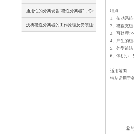
原理真的可以了解下
通用性的分离设备“磁性分离器”，你
特点
1、传动系
了解多少？
浅析磁性分离器的工作原理及安装注
2、磁辊充
3、可处理
意事项
4、产生的
5、外型简
6、体积小
适用范围
特别适用于
您