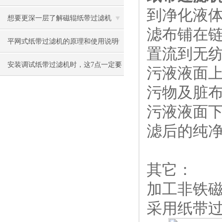
到净化液
真的很全！
想要更深一层了解磁辊纸带过滤机
滤布铺在
吗？那就快来看看吧
平网式纸带过滤机的原理和使用说明
置流到无
安装调试纸带过滤机时，这7点一定要
污液液面
记牢！
污物及脏
污液液面
滤后的纯
其它：
加工非铁
采用纸带