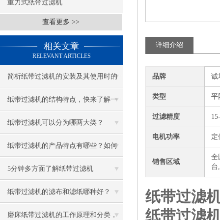
重力式纸带过滤机
查看更多 >>
相关文章
详细介绍
RELEVANT ARTICLES
简析纸带过滤机的安装及其使用时的
品牌
诚
类型
平
注意事项
纸带过滤机的结构特点，快来了解一
过滤精度
15
下吧！
纸带过滤机可以分为哪两大类？
电机功率
定
纸带过滤机的产品特点有哪些？如何
全
销售区域
台
进行日常维护？
5分钟多方面了解纸带过滤机
纸带过滤机的滤布和滤纸哪种好？
纸带过滤
纸带过滤
磨床纸带过滤机的工作原理和分类，