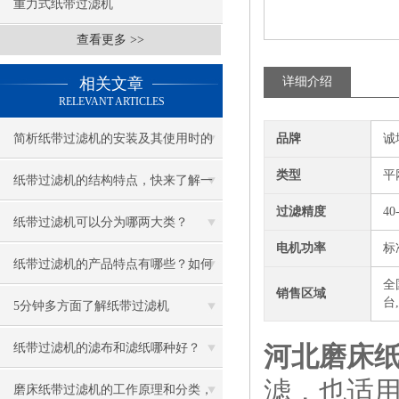
重力式纸带过滤机
查看更多 >>
相关文章
详细介绍
RELEVANT ARTICLES
简析纸带过滤机的安装及其使用时的
品牌
诚
类型
平
注意事项
纸带过滤机的结构特点，快来了解一
过滤精度
40
下吧！
纸带过滤机可以分为哪两大类？
电机功率
标
纸带过滤机的产品特点有哪些？如何
全
销售区域
台
进行日常维护？
5分钟多方面了解纸带过滤机
纸带过滤机的滤布和滤纸哪种好？
河北磨床
滤，也适
磨床纸带过滤机的工作原理和分类，