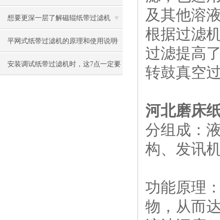
及其他溶
真的很全！
想要更深一层了解磁辊纸带过滤机
根据过滤机
吗？那就快来看看吧
平网式纸带过滤机的原理和使用说明
过滤提高了
安装调试纸带过滤机时，这7点一定要
转鼓真空
记牢！
河北磨床
分组成：
构、发讯
功能原理
物，从而