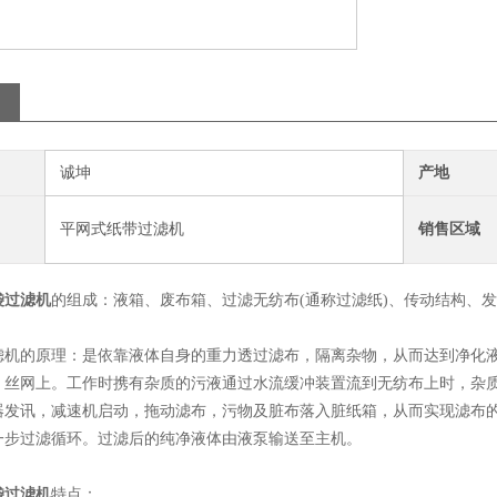
诚坤
产地
平网式纸带过滤机
销售区域
袋过滤机
的组成：液箱、废布箱、过滤无纺布(通称过滤纸)、传动结构、
的原理：是依靠液体自身的重力透过滤布，隔离杂物，从而达到净化液
、丝网上。工作时携有杂质的污液通过水流缓冲装置流到无纺布上时，杂
器发讯，减速机启动，拖动滤布，污物及脏布落入脏纸箱，从而实现滤布
一步过滤循环。过滤后的纯净液体由液泵输送至主机。
袋过滤机
特点：