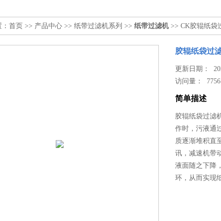
置：
首页
>>
产品中心
>>
纸带过滤机系列
>>
纸带过滤机
>> CK胶辊纸
胶辊纸袋过
更新日期： 2025
访问量：
7756
简单描述
胶辊纸袋过滤
作时，污液通
质逐渐堆积直
讯，减速机带
液面随之下降
环，从而实现