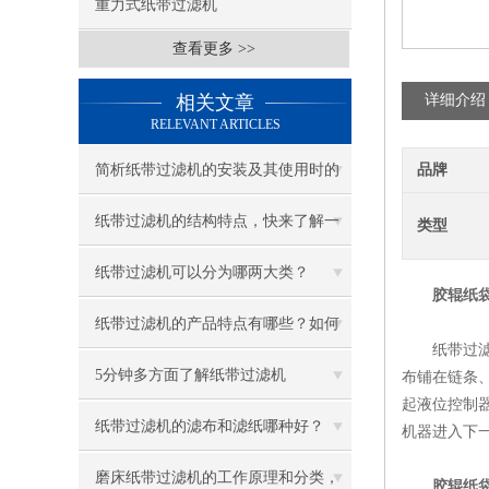
重力式纸带过滤机
查看更多 >>
相关文章
详细介绍
RELEVANT ARTICLES
简析纸带过滤机的安装及其使用时的
品牌
注意事项
纸带过滤机的结构特点，快来了解一
类型
下吧！
纸带过滤机可以分为哪两大类？
胶辊纸
纸带过滤机的产品特点有哪些？如何
纸带过滤机
进行日常维护？
5分钟多方面了解纸带过滤机
布铺在链条
起液位控制
纸带过滤机的滤布和滤纸哪种好？
机器进入下
磨床纸带过滤机的工作原理和分类，
胶辊纸