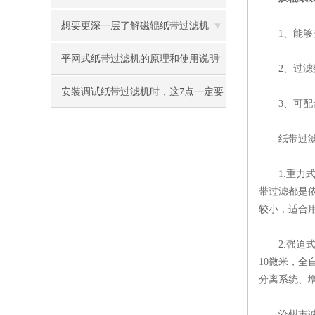
真的很全！
想要更深一层了解磁辊纸带过滤机
1、能够充
吗？那就快来看看吧
平网式纸带过滤机的原理和使用说明
2、过滤效果
安装调试纸带过滤机时，这7点一定要
3、可配合
记牢！
纸带过滤机
1.重力式
带过滤都是依
较小，适合
2.强迫式纸
10微米，
分离系统、
沧州市诚坤