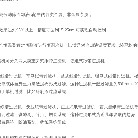
分滤除冷却液(油)中的各类金属、非金属杂质；
达到95%以上，精度可达到15-25um,可实现自动控制；
恒温装置对切削液进行恒温冷却，以满足对冷却液温度要求比较严格的
可分为两大类重力式纸带过滤机、强迫式纸带过滤机
纸带过滤机：平网纸带过滤机、鼓式纸带过滤机、弧网式纸带过滤机、板
靠液体自身重力渗透滤布形成过滤。这种过滤机一般过滤量为50L/min-200
用于单机过滤，比如冷轧液过滤系统。
带过滤机，负压纸带过滤机、正压式纸带过滤机、霍夫曼纸带过滤机等系列
全自动过滤，含冲刷、除油、增氧系统，这种过滤形式为近几年发展的趋势
增氧系统、除油系统、收纸系统组成。
机械制造有限公司：欢迎您咨询订购。