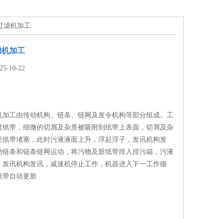
袋过滤机加工
滤机加工
-10-22
机加工由传动机构、链条、链网及发令机构等部分组成。工
过纸带，细微的切屑及杂质被吸附到纸带上表面，切屑及杂
至纸带堵塞，此时污液液面上升，浮起浮子，发讯机构发
动链条和链条链网运动，将污物及脏纸带排入排污箱，污液
，发讯机构发讯，减速机停止工作，机器进入下一工作循
纸带自动更新