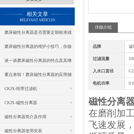
相关文章
RELEVANT ARTICLES
详细介绍
磨床磁性分离器是否需要定期校准或
调整？
磨床磁性分离器的维护小技巧，你值
品牌
诚
过滤流量
10
得收藏！
谈一谈磨床磁性分离器的特点及其维
入水口直径
G
护与保养
重点来啦！磨床磁性分离器的应用领
电机功率
0.
域及特点
CKJX-纸带过滤机
磁性分离
CKJX-磁性分离器
在磨削加
磁性分离器简介及作用
飞速发展
磁性分离器使用安装