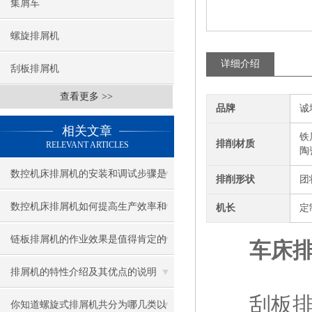
集屑车
螺旋排屑机
详细介绍
刮板排屑机
查看更多 >>
品牌
诚
相关文章
铁
排削材质
RELEVANT ARTICLES
陶
数控机床排屑机的安装和调试步骤是
排削形状
团
怎样的？
数控机床排屑机如何提高生产效率和
机长
定
产品质量？
链板排屑机的作业效果是值得肯定的
车床
排屑机的特性介绍及其优点的说明
刮板排屑
你知道螺旋式排屑机共分为哪几类以