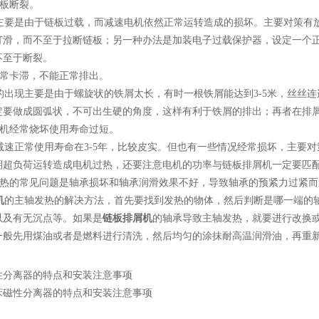
板断裂。
要是由于链板过载，而减速电机依然正常运转造成的损坏。主要对策有放
打滑，而不至于拉断链板；另一种办法是加装电子过载保护器，设定一个
不至于断裂。
常卡滞，不能正常排出。
出现主要是由于螺旋状的铁屑太长，有时一根铁屑能达到3-5米，丝丝连
定要做成圆弧状，不可出生硬的角度，这样有利于铁屑的排出；再者在排
机经常烧坏使用寿命过短。
速正常使用寿命在3-5年，比较皮实。但也有一些情况经常损坏，主要对
期超负荷运转造成电机过热，还要注意电机的功率与链板排屑机一定要匹
热的常见问题是轴承损坏和轴承润滑效果不好，导致轴承的预紧力过紧
机
的主轴发热的解决方法，首先要找到发热的物体，然后判断是哪一端的
以及有无沉点等。如果是
链板排屑机
的轴承导致主轴发热，就要进行改换
一般先用煤油或者是燃料进行清洗，然后均匀的涂抹耐高温润滑油，再重
性分离器的特点和安装注意事项
床磁性分离器的特点和安装注意事项