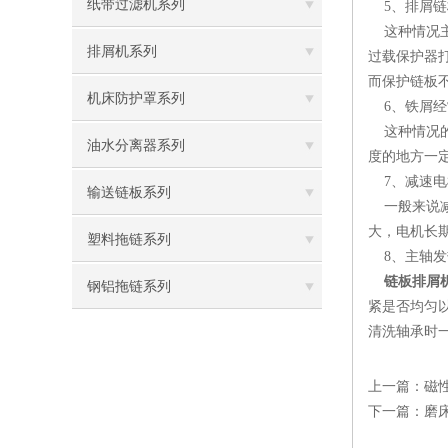
纸带过滤机系列
5、排屑链
这种情况主
排屑机系列
过载保护器
而保护链板
机床防护罩系列
6、铁屑经
这种情况的
油水分离器系列
度的地方一
7、减速电
输送链板系列
一般来说减
大，电机长
塑料拖链系列
8、主轴发
链板排屑
钢铝拖链系列
紧是否均匀
清洗轴承时
上一篇：
磁
下一篇：
磨