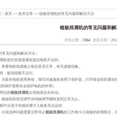
置：
首页
>>
技术文章
>> 链板排屑机的常见问题和解决方法
链板排屑机的常见问题和解
浏览次数：
3364
更新日期：
201
的常见问题和解决方法：
屑机初次安装接通电源后电机不运转。
查看电机电源输入电压是否正常，有无虚接现象。
转，输送链版不运行。
为延长电机使用寿命，我司对减速机使用了保护器，打开链盒轻轻紧动保
否则保护器将失去保护电机的作用）
用过的
链板排屑机
出现链条拉长松动。
根据实际情况调节传动轴调节螺栓直到正常为止。
程中出现卡壳或碎屑卡入链条无法运转。
出现这种问题需要立即停止
链板排屑机
的工作将卡入链板的碎屑取出，