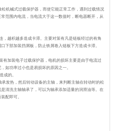
松机械式过载保护器，而使它能正常工作，遇到过载情况
正常范围内电流，当电流大于这一数值时，断电器断开，从
连，越积越多造成卡滞。主要对策有凡是链板经过的有角
屑口下部加装挡屑板，防止铁屑卷入链板下方造成卡滞。
策有加装电子过载保护器，电机的损坏主要是由于电流过
配，如功率过小也是易损坏的原因之一。
而造成的。
轴承发热，然后转动设备的主轴，来判断主轴在转动时的松
或是清洗主轴轴承了，可以为轴承添加适量的润滑油等。在
新装配即可。