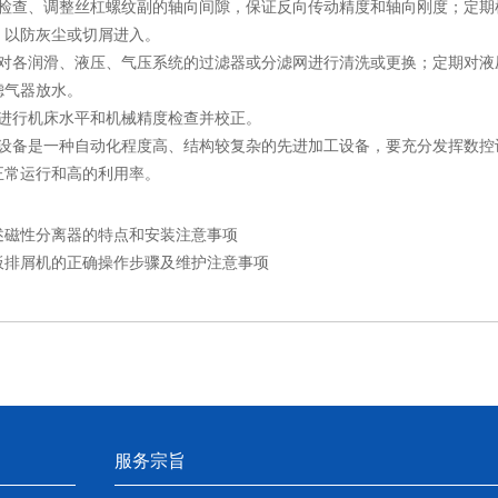
查、调整丝杠螺纹副的轴向间隙，保证反向传动精度和轴向刚度；定期
，以防灰尘或切屑进入。
各润滑、液压、气压系统的过滤器或分滤网进行清洗或更换；定期对液
滤气器放水。
行机床水平和机械精度检查并校正。
备是一种自动化程度高、结构较复杂的先进加工设备，要充分发挥数控
正常运行和高的利用率。
述磁性分离器的特点和安装注意事项
板排屑机的正确操作步骤及维护注意事项
服务宗旨