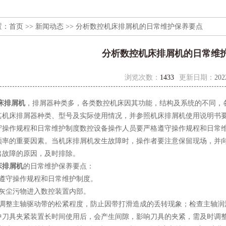
置：
首页
>>
新闻动态
>> 分析数控机床排屑机的日常维护保养要点
分析数控机床排屑机的日常维
浏览次数：
1433
更新日期：
202
床排屑机
，排屑器种类多，各类数控机床因其功能，结构及系统的不同，
其机床排屑器种类、型号及实际使用情况，并参照机床排屑机使用说明书
作规程和日常维护制度数控设备操作人员要严格遵守操作规程和日常维
频率的重要因素。当机床排屑机发生故障时，操作者要注意保留现场，并
出故障的原因，及时排除。
床排屑机
的日常维护保养要点：
守操作规程和日常维护制度。
尘污物进入数控装置内部。
整主轴驱动带的松紧程度，防止因带打滑造成的丢转现象；检查主轴润
中刀具夹紧装置长时间使用后，会产生间隙，影响刀具的夹紧，需及时调